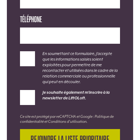
Téléphone
En soumettant ce formulaire, j’accepte
que les informations saisies soient
exploitées pour permettre de me
recontacter et utilisées dans le cadre de la
relation commerciale ou professionnelle
qui peut en découler.
Je souhaite également m'inscrire à la
newsletter de LiftOLoft.
Ce site est protégé par reCAPTCHA et Google :
Politique de
confidentialité
et
Conditions d'utilisation
.