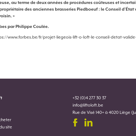
Meuse, au terme de deux années de procédures coûteuses et incertai
ropriétaire des anciennes brasseries Piedboeuf : le Conseil d’État 
oisin. »
orbes par Philippe Coulée.
ttps://www.forbes.be/fr/projet-liegeois-lift-o-loft-le-conseil-detat-val
ft
+32 (0)4 277 30 37
info@liftoloft.be
Rue de Visé 140+ à 4020 Liège (Ju
cheter
 du site