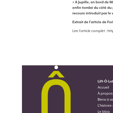
« A Jupille, en bord de 
enfin tombé du côté du p
recours introduit par le v
Extrait de l’article de F
Lire l’article complet : h
Lift-Ô-Lo
Accueil
À propos
Biens à a
L’histoire
Le blog