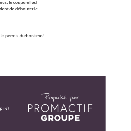
nes, le couperet est
vient de débouter le
ide-le-permis-durbanisme/
pille)